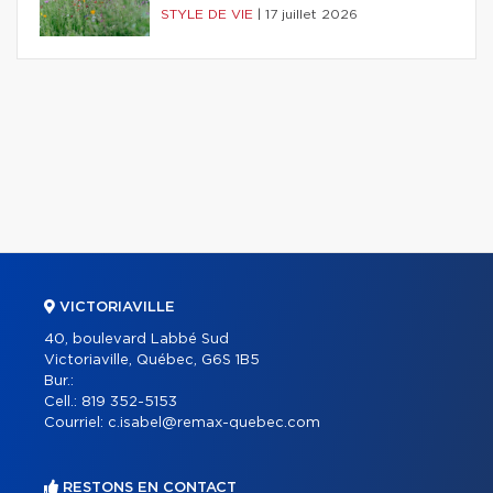
STYLE DE VIE
|
17 juillet 2026
VICTORIAVILLE
40, boulevard Labbé Sud
Victoriaville, Québec, G6S 1B5
Bur.:
Cell.:
819 352-5153
Courriel:
c.isabel@remax-quebec.com
RESTONS EN CONTACT