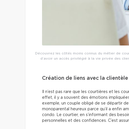
Découvrez les côtés moins connus du métier de court
d’avoir un accès privilégié à la vie privée des cl
Création de liens avec la clientèle
Il n’est pas rare que les courtières et les cou
effet, il y a souvent des émotions impliquées
exemple, un couple obligé de se départir de
monoparental heureux parce qu’il a enfin am
condo. Le courtier, en s’informant des besoi
personnelles et des confidences. C’est ass