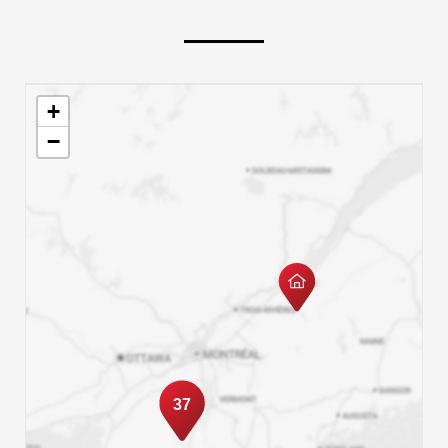
+
−
37