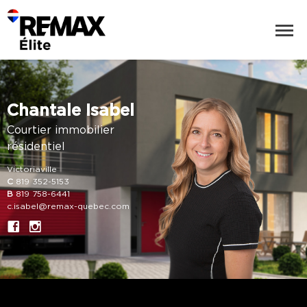
Chantale Isabel
Courtier immobilier
résidentiel
Victoriaville
C
819 352-5153
B
819 758-6441
c.isabel@remax-quebec.com