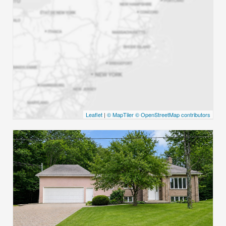
Leaflet
|
© MapTiler
© OpenStreetMap contributors