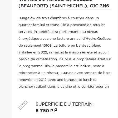
(BEAUPORT) (SAINT-MICHEL),
G1C 3N6
Bungalow de trois chambres à coucher dans un
quartier familial et tranquille à proximité de tous les
services. Propriété ultra performante au niveau
énergétique avec une facture annuel d'Hydro Québec
de seulement 1510$. La toiture en bardeau blanc
installée en 2022, rafraichit la maison en été et aucun
besoin de climatisation. De plus le propriétaire était sur
le programme Hilo, la passerelle est incluse, reste à
rebrancher à un réseau). Cuisine avec armoire de bois
rénovée en 2012 avec une banquette lunch et
plancher radiant dans la cuisine et le corridor pour un
maximum de confort. Prise de possession rapide
possible.
SUPERFICIE DU TERRAIN
:
2
6 750 PI