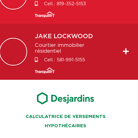
Cell.:
819-352-5153
JAKE
LOCKWOOD
Courtier immobilier
résidentiel
Cell.:
581-991-5155
CALCULATRICE DE VERSEMENTS
HYPOTHÉCAIRES