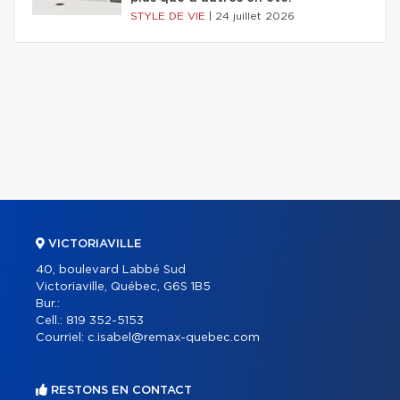
STYLE DE VIE
|
24 juillet 2026
VICTORIAVILLE
40, boulevard Labbé Sud
Victoriaville, Québec, G6S 1B5
Bur.:
Cell.:
819 352-5153
Courriel:
c.isabel@remax-quebec.com
RESTONS EN CONTACT