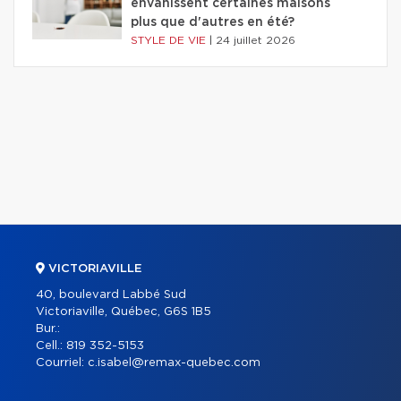
envahissent certaines maisons
plus que d'autres en été?
STYLE DE VIE
|
24 juillet 2026
VICTORIAVILLE
40, boulevard Labbé Sud
Victoriaville, Québec, G6S 1B5
Bur.:
Cell.:
819 352-5153
Courriel:
c.isabel@remax-quebec.com