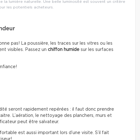
 la lumière naturelle. Une belle luminosité est souvent un critère
ur les potentiels acheteurs.
ondeur
onne pas! La poussière, les traces sur les vitres ou les
t visibles. Passez un
chiffon humide
sur les surfaces
onfiance!
dité seront rapidement repérées : il faut donc prendre
aitre. L’aération, le nettoyage des planchers, murs et
ificateur peut être salvateur.
ortable est aussi important lors d’une visite. S’il fait
iseur!