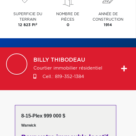
SUPERFICIE DU
NOMBRE DE
ANNÉE DE
TERRAIN
PIÈCES
CONSTRUCTION
2
12 823 PI
0
1914
BILLY
THIBODEAU
Courtier immobilier résidentiel
Cell.:
819-352-1384
8-15-Plex 999 000 $
Warwick