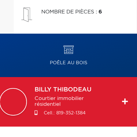
NOMBRE DE PIÈCES
:
6
POÊLE AU BOIS
BILLY
THIBODEAU
Courtier immobilier
résidentiel
Cell.:
819-352-1384