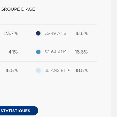
 GROUPE D'ÂGE
23.7%
18.6%
35-49 ANS
4.1%
18.6%
50-64 ANS
16.5%
18.5%
65 ANS ET +
 STATISTIQUES