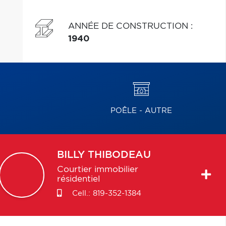
ANNÉE DE CONSTRUCTION
:
1940
POÊLE - AUTRE
BILLY
THIBODEAU
Courtier immobilier
résidentiel
Cell.:
819-352-1384