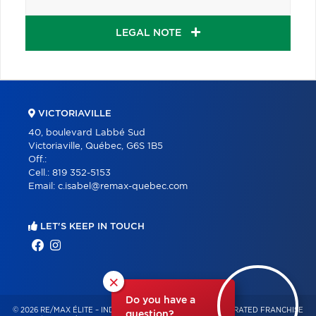
LEGAL NOTE
VICTORIAVILLE
40, boulevard Labbé Sud
Victoriaville, Québec, G6S 1B5
Off.:
Cell.:
819 352-5153
Email:
c.isabel@remax-quebec.com
LET'S KEEP IN TOUCH
×
Do you have a
© 2026 RE/MAX ÉLITE – INDEPENDENTLY OWNED AND OPERATED FRANCHISE
question?