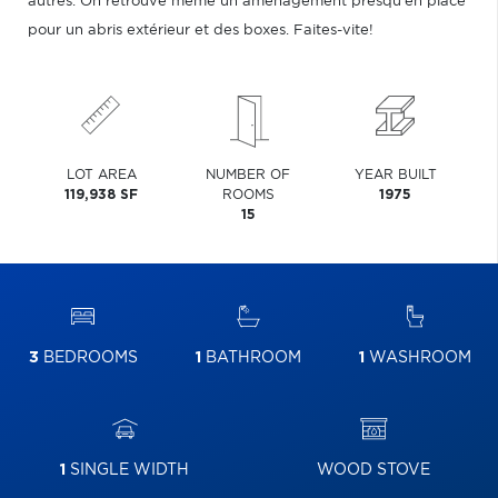
autres. On retrouve même un aménagement presqu'en place
pour un abris extérieur et des boxes. Faites-vite!
LOT AREA
NUMBER OF
YEAR BUILT
119,938 SF
ROOMS
1975
15
3
BEDROOMS
1
BATHROOM
1
WASHROOM
1
SINGLE WIDTH
WOOD STOVE