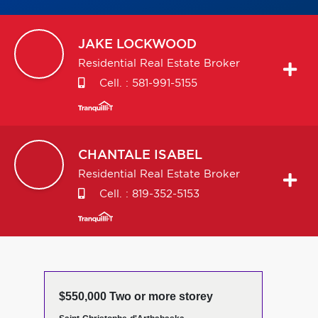
JAKE
LOCKWOOD
Residential Real Estate Broker
Cell. :
581-991-5155
CHANTALE
ISABEL
Residential Real Estate Broker
Cell. :
819-352-5153
$550,000 Two or more storey